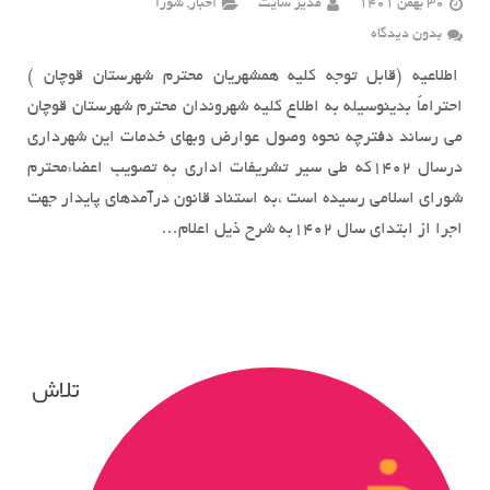
30 بهمن 1401
مدیر سایت
اخبار
,
شورا
بدون دیدگاه
اطلاعیه (قابل توجه کلیه همشهریان محترم شهرستان قوچان )
احتراماً بدینوسیله به اطلاع کلیه شهروندان محترم شهرستان قوچان
می رساند دفترچه نحوه وصول عوارض وبهای خدمات این شهرداری
درسال 1402که طی سیر تشریفات اداری به تصویب اعضاءمحترم
شورای اسلامی رسیده است ،به استناد قانون درآمدهای پایدار جهت
اجرا از ابتدای سال 1402به شرح ذیل اعلام…
تلاش