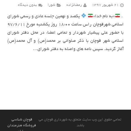
21 شهریور 1397
رمضانزاده
شورا
بدون دیدگاه
‍ .
«به نام خدا»
یکصد و نهمین جلسه عادي و رسمی شورای
اسلامی شهرقوچان راس ساعت 18:00 روز یکشنبه مورخ ۹۷/۶/۱۱
با حضور علی پیشیار شهردار و تمامی اعضاء در محل دفتر شورای
اسلامی شهر قوچان با ذکر صلواتی بر محمد(ص) و آل محمد(ص)
آغاز گردید. سپس نامه های واصله به دفتر شورای…
تمامی حقوق این وب سایت متعلق به شهرداری قوچان می
قوچان شناسی
باشد.
فروشگاه هنرمندان