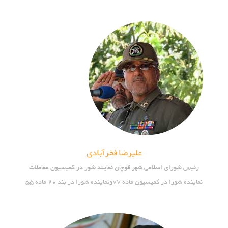
علیرضا فخرآبادی
رئیس شورای اسلامی شهر قوچان نمایند شور در کمیسیون معاملات
نماینده شورا در کمیسیون ماده 77ونماینده شورا در بند 20 ماده 55