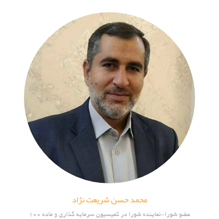
محمد حسن شریعت نژاد
عضو شورا-نماینده شورا در کمیسیون سرمایه گذاری و ماده 100