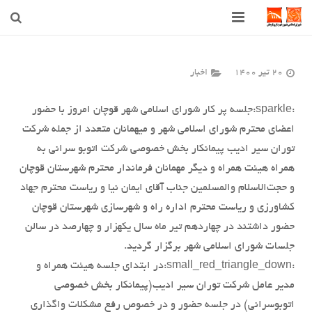
صفحه اصلی
20 تیر 1400
اخبار
شهرداری
:sparkle:
⁩جلسه پر کار شورای اسلامی شهر قوچان امروز با حضور
شورای اسلامی شهر قوچان
اعضای محترم شورای اسلامی شهر و میهمانان متعدد از جمله شرکت
اخبار روز
توران سیر ادیب پیمانکار بخش خصوصی شرکت اتوبو سرانی به
همراه هیئت همراه و دیگر مهمانان فرماندار محترم شهرستان قوچان
قوچان
و حجت‌الاسلام والمسلمین جناب آقای ایمان نیا و ریاست محترم جهاد
کشاورزی و ریاست محترم اداره راه و شهرسازی شهرستان قوچان
ارتباط با ما
حضور داشتند در چهاردهم تیر ماه سال یکهزار و چهارصد در سالن
جلسات شورای اسلامی شهر برگزار گردید.
:small_red_triangle_down:
در ابتدای جلسه هیئت همراه و
مدیر عامل شرکت توران سیر ادیب(پیمانکار بخش خصوصی
اتوبوسرانی) در جلسه حضور و در خصوص رفع مشکلات واگذاری