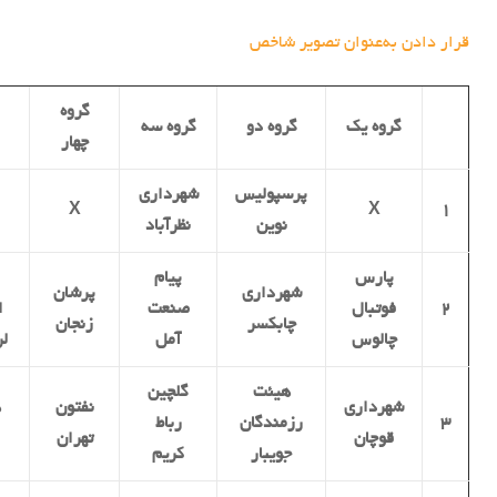
قرار دادن به‌عنوان تصویر شاخص
گروه
گروه یک
گروه دو
گروه سه
چهار
پرسپولیس
شهرداری
X
X
۱
نوین
نظرآباد
پارس
پیام
ا
شهرداری
پرشان
۲
فوتبال
صنعت
ا
چابکسر
زنجان
چالوس
آمل
ل
هیئت
گلچین
شهرداری
نفتون
ه
۳
رزمندگان
رباط
قوچان
تهران
جویبار
کریم