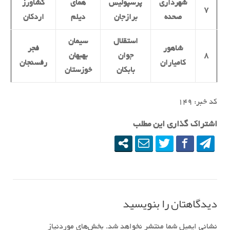
شهرداری
پرسپولیس
همای
کشاورز
۷
صحنه
برازجان
دیلم
اردکان
استقلال
سیمان
شاهور
فجر
۸
جوان
بهبهان
کامیاران
رفسنجان
بابکان
خوزستان
کد خبر: ١۴٩
اشتراک گذاری این مطلب
دیدگاهتان را بنویسید
نشانی ایمیل شما منتشر نخواهد شد.
بخش‌های موردنیاز