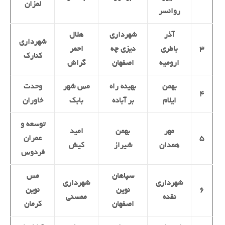
لمزان
روانسر
آذر
شهرداری
هلال
شهرداری
۳
باطری
دیزی چه
احمر
کنارک
ارومیه
اصفهان
گراش
بهمن
بهینه راه
مس شهر
وحدت
۴
ایلام
بر آباده
بابک
خاوران
توسعه و
مهر
بهمن
امید
۵
عمران
همدان
شیراز
کیش
فردوس
سپاهان
مس
شهرداری
شهرداری
۶
نوین
نوین
نقده
ممسنی
اصفهان
کرمان