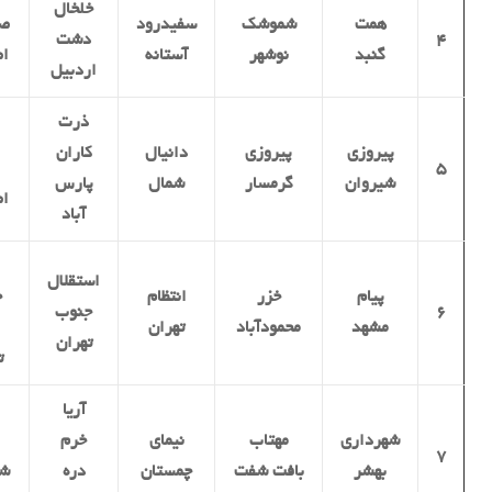
خلخال
همت
شموشک
سفیدرود
صف
۴
دشت
گنبد
نوشهر
آستانه
اص
اردبیل
ذرت
پیروزی
پیروزی
دانیال
کاران
۵
شیروان
گرمسار
شمال
پارس
اص
آباد
استقلال
پیام
خزر
انتظام
ح
۶
جنوب
مشهد
محمودآباد
تهران
تهران
ت
آریا
شهرداری
مهتاب
نیمای
خرم
۷
بهشر
بافت شفت
چمستان
دره
شه