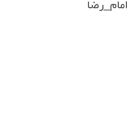
مام_رضا