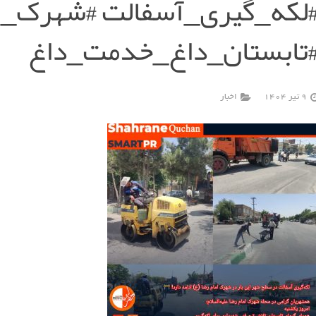
لکه_گیری_آسفالت #شهرک_ا
تابستان_داغ_خدمت_داغ
9 تیر 1404
اخبار