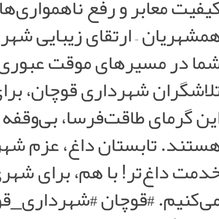
یفیت معابر و رفع ناهمواری‌ها 
مشهریان – ارتقای زیبایی شهر
ما در مسیرهای موقت عبوری 
لاشگران شهرداری قوچان، برا
ین گرمای طاقت‌فرسا، بی‌وقفه 
ستند. تابستان داغ، عزم شهر
دمت داغ‌تر! با هم، برای شهری 
ی‌کنیم. #قوچان #شهرداری_