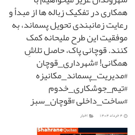
همکاری در تفکیک زباله ها از مبدأ و
رعایت زمانبندی تحویل پسماند، به
موفقیت این طرح ملیحانه کمک
کنند. قوچانی پاک، حاصل تلاشِ
همگانی! #شهرداری_قوچان
#مدیریت_پسماند_مکانیزه
#تیم_جوشکاری_خدوم
#ساخت_داخلی #قوچان_سبز
4 خرداد 1404
اخبار