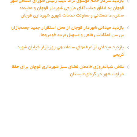
بازدید سرکار خانم موسوی نژاد نایب رئیس شورای اسلامی شهر
قوچان به اتفاق جناب آقای مزرجی شهردار قوچان و نماینده
محترم دادستانی و معاونت خدمات شهری شهرداری قوچان
بازدید میدانی شهردار قوچان از محل استقرار جدید جمعه‌بازار؛
بررسی امکانات رفاهی و تسهیل تردد خودروها
بازدید میدانی از غرفه‌های ساماندهی روزبازار خیابان شهید
کریمی
تلاش شبانه‌روزی خادمان فضای سبز شهرداری قوچان برای حفظ
طراوت شهر در گرمای تابستان