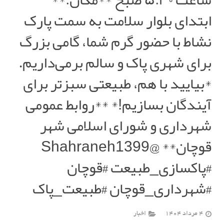
ابتدای بلوار سلامت به سمت پارک
نشاط با حضور گرم شما، گامی بزرگ
برای شهری پاک و سالم برمی‌داریم.
*بیایید با هم، طبیعتی سبزتر برای
آیندگان بسازیم!* **روابط عمومی
شهرداری و شورای اسلامی شهر
قوچان** @Shahraneh1399
#پاکسازی_طبیعت #قوچان
#شهرداری_قوچان #طبیعت_پاک
4 مرداد 1404
اخبار