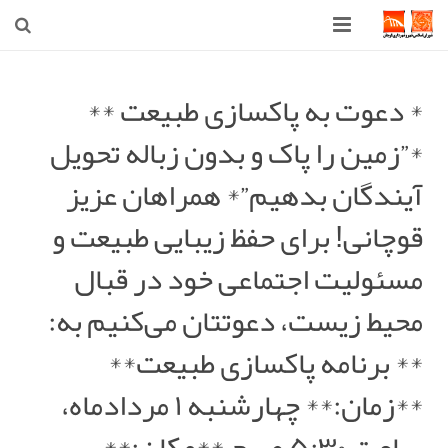
صفحه اصلی
* دعوت به پاکسازی طبیعت **
شهرداری
*”زمین را پاک و بدون زباله تحویل
شورای اسلامی شهر قوچان
آیندگان بدهیم”* همراهان عزیز
اخبار روز
قوچانی! برای حفظ زیبایی طبیعت و
قوچان
مسئولیت اجتماعی خود در قبال
محیط زیست، دعوتتان می‌کنیم به:
ارتباط با ما
** برنامه پاکسازی طبیعت**
**زمان:** چهارشنبه ۱ مردادماه،
ساعت ۵:۳۰ صبح **مکان:**