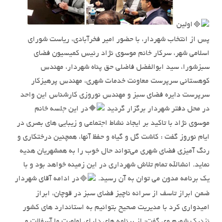
اولین
پس از انتخاب شهردار، با حضور امیر فخرآبادی، ریاست شورای
اسلامی شهر، سرکار خانم موسوی نژاد رئیس کمیسیون فضای
سبزشورا، سید ابوالفضل فاضلی حق پناه شهردار، مهندس
کوهستانی سرپرست معاونت خدمات شهری، مهندس پرهیزکار
سرپرست دایره فضای سبز و مهندس نوروزی کارشناس این واحد
در محل دفتر شهردار برگزار گردید
در این جلسه خانم
موسوی نژاد با تاکید بر ایجاد نشاط اجتماعی و زیبایی های بصری در
ایام نوروز گفت : کاشت گل و گیاه و حفظ آنها، همچنین درختکاری و
رنگ آمیزی فضای شهری می‌تواند حال خوب را به همشهریان هدیه
نماید. انشالله تمام تلاش شهرداری در این زمینه خواهد بود و با
یک برنامه مدون می توان به آن رسید.
در ادامه آقای شهردار
ضمن ابراز تاسف از سرانه ناچیز فضای سبز در قوچان، ابراز
امیدواری کرد با مدیریت صحیح بتوانیم به استاندارد های کشور
نزدیک شویم وی گفت: از برنامه های دارای اولویت ما آسفالت و