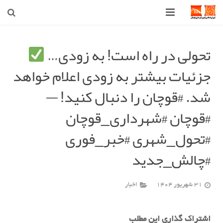
صفحه اصلی
تحولی در راه است! به زودی…
شهرداری
جزئیات بیشتر به زودی اعلام خواهد
شورای اسلامی شهر قوچان
شد. #قوچان را دنبال کنید! —
اخبار روز
#قوچان #شهرداری_قوچان
قوچان
#تحول_شهری #خبر_فوری
#چالش_جدید
ارتباط با ما
31 شهریور 1404
اخبار
اشتراک گذاری این مطلب