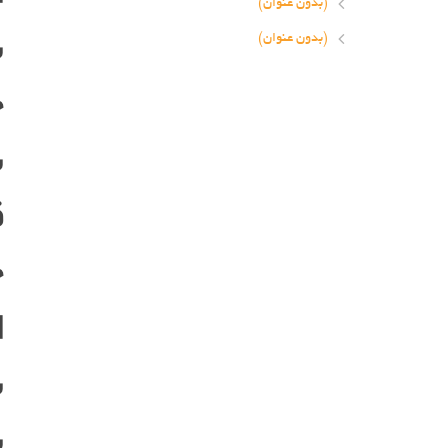
(بدون عنوان)
ش
(بدون عنوان)
خ
ش
ق
ح
ا
ش
ش