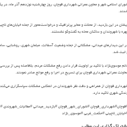
ورای اسلامی شهر و معاون عمرانی شهرداری قوچان، روز چهارشنبه نوزدهم آذر ماه، در یک
دند.
یشان در این بازدید، از محلات و معابر پرترافیک و درخواست‌محور از جمله خیابان‌های لاچی
هره با شهروندان و ساکنان محله به گفت‌وگو نشستند.
ر این دیدارهای میدانی، مشکلاتی از جمله وضعیت آسفالت، مبلمان شهری، روشنایی، سام
 ثبت شد.
انم موسوی‌نژاد با تاکید بر اولویت قرار دادن رفع مشکلات مردم، بلافاصله پس از بررسی‌
عاونت عمرانی شهرداری قوچان برای تسریع در اجرا و رفع موانع صادر نمودند.
هرداری قوچان از همراهی و دقت نظر شهروندان در انعکاس مشکلات سپاسگزاری می‌کند و 
ندگی شهری تاکید دارد.
قوچان#شهرداری_قوچان #شورای_شهر_قوچان #بازدید_میدانی #مطالبات_شهروندی #پ
خیابان_لاچینی #حکمت_غربی #موسوی_نژاد
شتراک گذاری این مطلب