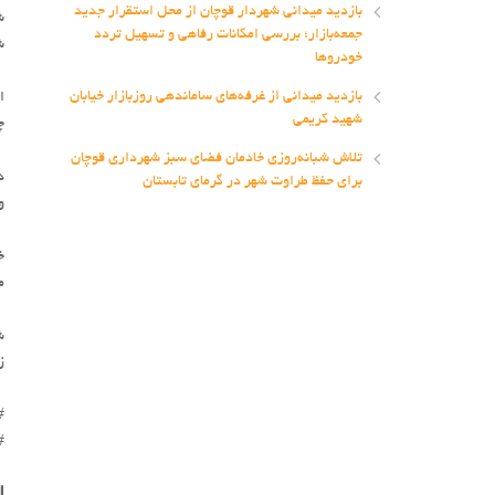
بازدید میدانی شهردار قوچان از محل استقرار جدید
ش
جمعه‌بازار؛ بررسی امکانات رفاهی و تسهیل تردد
ش
خودروها
بازدید میدانی از غرفه‌های ساماندهی روزبازار خیابان
ا
شهید کریمی
چ
تلاش شبانه‌روزی خادمان فضای سبز شهرداری قوچان
د
برای حفظ طراوت شهر در گرمای تابستان
و
خ
م
ش
ز
#
#
ا