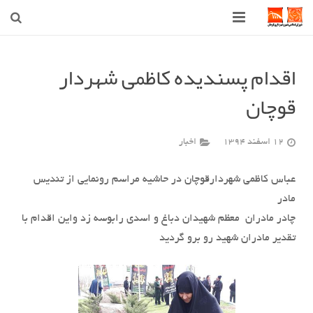
صفحه اصلی
اقدام پسندیده کاظمی شهردار
شهرداری
قوچان
شورای اسلامی شهر قوچان
12 اسفند 1394
اخبار
اخبار روز
قوچان
عباس کاظمی شهردارقوچان در حاشیه مراسم رونمایی از تندیس
مادر
ارتباط با ما
چادر مادران معظم شهیدان دباغ و اسدی رابوسه زد واین اقدام با
تقدیر مادران شهید رو برو گردید