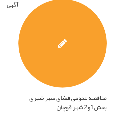
آگهی
مناقصه عمومی فضای سبز شهری
بخش1و2 شهر قوچان