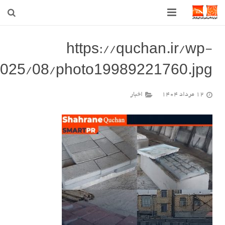
صفحه اصلی
https://quchan.ir/wp-
2025/08/photo19989221760.jpg
شهرداری
شورای اسلامی شهر قوچان
12 مرداد 1404
اخبار
اخبار روز
قوچان
ارتباط با ما