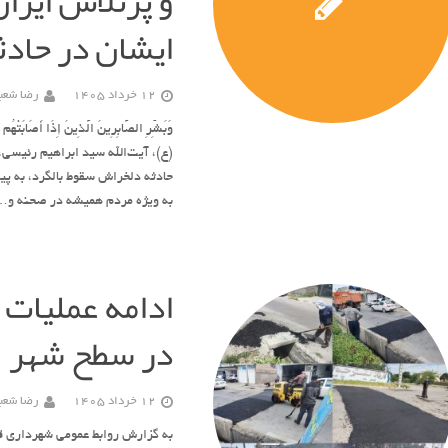
و پرتلاش ایرا
ایشان در حادث
12 خرداد 1405
رضا شعبا
وَبَشِّرِ الصَّابِرِینَ الَّذِینَ إِذَا أَصَابَتْ
(ع)، آیت‌الله سید ابراهیم رئیسی
حادثه دلخراش سقوط بالگرد، به پ
به ویژه مردم همیشه در صحنه و
ادامه عملیات 
در سطح شهر
12 خرداد 1405
رضا شعبا
به گزارش روابط عمومی شهرداری قوچ