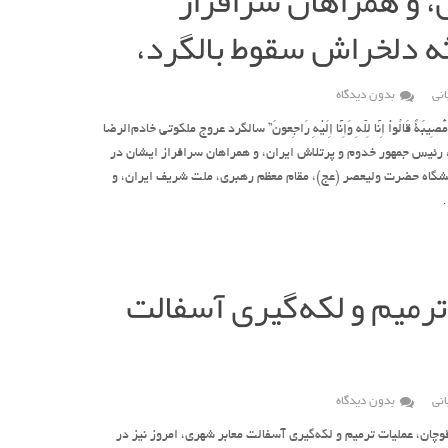
ن، و همراهان سرافراز
ه دلخراش سقوط بالگرد،
نی
بدون دیدگاه
هُم مُّصِیبَةٌ قَالُواْ إِنَّا لِلّهِ وَإِنَّا إِلَیْهِ رَاجِعونَ” سالگرد عروج ملکوتی خادم‌الرضا
، رئیس جمهور خدوم و پرتلاش ایران، و همراهان سرافراز ایشان در
یشگاه حضرت ولیعصر (عج)، مقام معظم رهبری، ملت شریف ایران، و
…
ترمیم و لکه‌گیری آسفالت
نی
بدون دیدگاه
ان، عملیات ترمیم و لکه‌گیری آسفالت معابر شهری، امروز نیز در