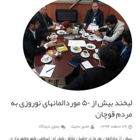
لبخند بیش از ۵٠ موردالمانهای نوروزی به
مردم قوچان
29 اسفند 1394
مدیر سایت
بدون دیدگاه
بیش از۵۰المان نوروزی حاصل تلاش شورای اسلامی شهروشهرداری