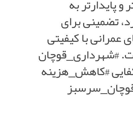
و پایدارتر به
، تضمینی برای
 عمرانی با کیفیتی
است. #شهرداری_قوچان
فایی #کاهش_هزینه
#قوچان_سرسبز