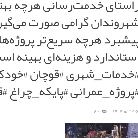
استای خدمت‌رسانی هرچه بهتر 
هروندان گرامی صورت می‌گیرد
یشبرد هرچه سریع‌تر پروژه‌های
ستاندارد و هزینه‌ای بهینه 
خدمات_شهری #قوچان #خودک
پروژه_عمرانی #پایکه_چراغ 
27 مهر 1404
اخبار