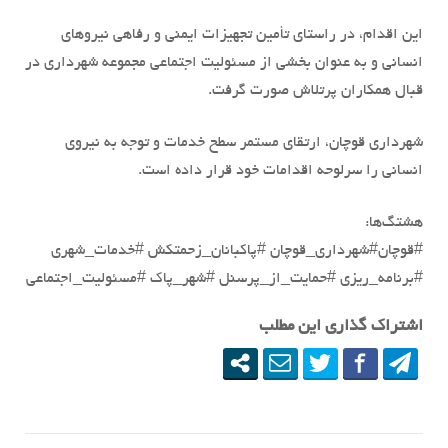
این اقدام، در راستای تأمین تجهیزات ایمنی و رفاهی نیروهای
انسانی و به عنوان بخشی از مسئولیت اجتماعی مجموعه شهرداری در
قبال همکاران پرتلاش صورت گرفت.
شهرداری قوچان، ارتقای مستمر سطح خدمات و توجه به نیروی
انسانی را سرلوحه اقدامات خود قرار داده است.
هشتگ‌ها:
#قوچان#شهرداری_قوچان #پاکبانان_زحمتکش #خدمات_شهری
#برنامه_ریزی #حمایت_از_پرسنل #شهر_پاک #مسئولیت_اجتماعی
اشتراک گذاری این مطلب