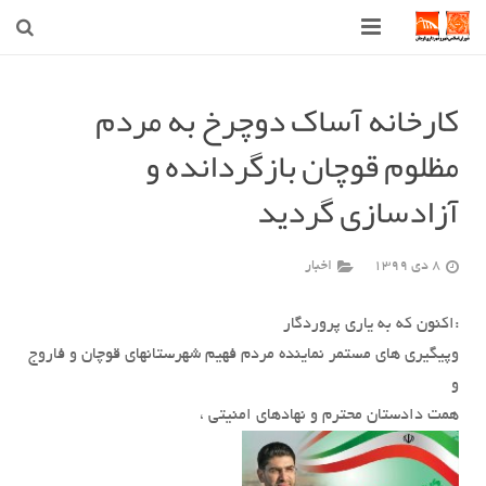
صفحه اصلی
کارخانه آساک دوچرخ به مردم
شهرداری
مظلوم قوچان بازگردانده و
شورای اسلامی شهر قوچان
آزادسازی گردید
اخبار روز
8 دی 1399
اخبار
قوچان
:اکنون که به یاری پروردگار
ارتباط با ما
وپیگیری های مستمر نماینده مردم فهیم شهرستانهای قوچان و فاروج
و
همت دادستان محترم و نهادهای امنیتی ،