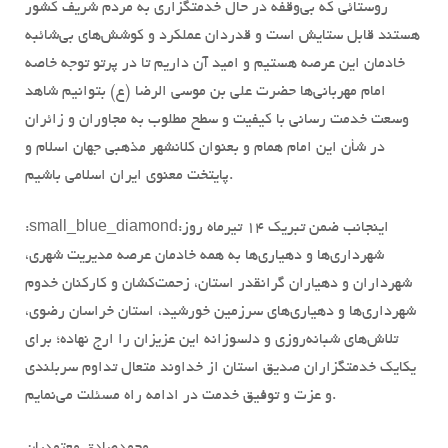
روستائی که بی‌وقفه در حال خدمتگزاری به مردم شریف کشور
هستند قابل ستایش است و قدردان عملکرد و کوشش‌های بی‌شائبه
خادمان این عرصه هستیم و امید آن داریم تا در پرتو توجه خاصه
امام مهربانی‌ها حضرت علی بن موسی الرضا (ع) بتوانیم شاهد
وسعت خدمت رسانی با کیفیت و سطح مطلوب به مجاوران و زائران
در شأن این امام همام‌ و بعنوان کلانشهر مذهبی جهان اسلام و
پایتخت معنوی ایران اسلامی باشیم.
اینجانب ضمن تبریک ۱۴ تیرماه روز
:small_blue_diamond:
شهرداری‌ها و دهیاری‌ها به همه خادمان عرصه مدیریت شهری،
شهرداران و دهیاران گرانقدر استان، زحمت‌کشان و کارکنان خدوم
شهرداری‌ها و دهیاری‌های سرزمین خورشید، استان خراسان رضوی،
تلاش‌های شبانه‌روزی و دلسوزانه این عزیزان را ارج نهاده؛ برای
یکایک خدمتگزاران صدیق استان از خداوند متعال تداوم سربلندی
و عزت و توفیق خدمت در ادامه راه مسئلت می‌نمایم.