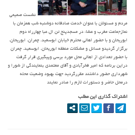
نشست صمیمی
مردم و مسئولان با عنوان خدمت صادقانه دوشنبه شب همزمان با
نمازجماعت مغرب و عشاء در مسجدپنج تن ال عبا چهارراه دوم
ابوریحان و با حضور اهالی محترم خیابان ابوسعید. چمران. ابوریحان.
برگزار گردیدو مسائل و مشکلات منطقه ابوریحان. ابوسعید. چمران
با حضور تعدادی از اهالی محل مورد برسی وپیگیری قرار گرفت
دراین برنامه که امیر فخرآبادی و آقای معتمدی بنمایندگی از شورا و
شهرداری حضور داشتند مقررگردید جهت بهبود وضعیت محله
درمحل حاضر و دستورات لازم را صادر نمایند
اشتراک گذاری این مطلب