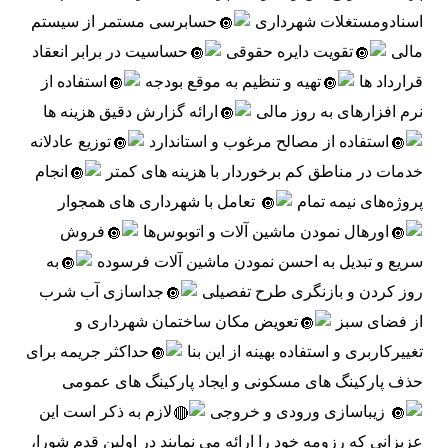
اسنادومستغلات شهرداری 
حسابرسی مستمر از سیستم 
مالی 
تقویت دایره حقوقی 
حساسیت در برابر انعقاد 
قرارداد ها 
تهیه و تنظیم به موقع بودجه 
استفاده از 
نرم افزارهای به روز مالی 
ارائه گزارش دقیق هزینه ها 
استفاده از مصالح مرغوب و استاندارد 
توزیع عادلانه 
خدمات در مناطق کم برخوردار با هزینه های کمتر 
انجام 
پروژه‌های نیمه تمام 
 تعامل با شهرداری های همجوار 
اورهال نمودن ماشین آلات و اتوبوس‌ها 
فروش 
سریع و تبدیل به احسن نمودن ماشین آلات فرسوده 
به 
روز کردن و بازنگری طرح تفصیلی 
جداسازی آب شرب 
از فضای سبز 
تعویض مکان ساختمان شهرداری و 
تغییرکاربری و استفاده بهینه از این بنا 
حداکثر جریمه برای 
حذف پارکینگ های مسکونی و ایجاد پارکینگ های عمومی 
 زیباسازی ورودی و خروجی 
لازم به ذکر است این 
عزیزانی که رزومه خود را ارائه می نمایند در اولین قدم شورا، 