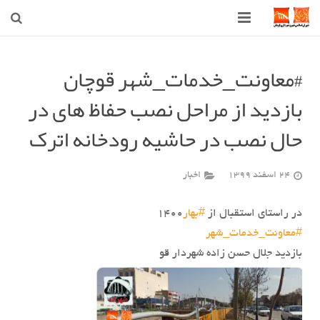
صفحه اصلی
#معاونت_خدمات_شهر قوچان
شهرداری
بازدید از مراحل نصب حفاظ های در
شورای اسلامی شهر قوچان
حال نصب در حاشیه رودخانه اترک
اخبار روز
24 اسفند 1399
اخبار
قوچان
در راستای استقبال از
#بهار
۱۴۰۰
ارتباط با ما
#معاونت_خدمات_شهر
بازدید جلال حسن زاده شهردار قو