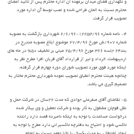
و نگهداری فضای میدان برعهده آن اداره محترم پس از تائید اعضای
محترم نسبت به المان طراحی شده و نصب توسط آن اداره مورد
تصویب قرار گرفت.
4- نامه شماره 12253/96-2/6/96 شهرداری بازگشت به مصوبه
شماره 907/ش مورخ 27/4/96 موضوع ابلاغ مصوبه مندرج در
بند24 جلسه 366 مورخ 25/4/96 مبنی بر تخفیف 50% در ماه های
اردیبهشت، خرداد و تیر از قرارداد آقای قربان افرا مطرح نظر به
اینکه مورد فوق مورد تصویب شورای دوره چهارم قرار گرفته،
چنانچه هیئت محترم انطباق تصویب نموده شهرداری محترم مختار به
تصمیم گیری می باشد.
5- تقاضای آقای صفرعلی جوادی که مدت 22سال در شرکت حمل و
نقل قوچان مشغول به کار بوده و شرکت تعطیل و وی بیکار شده
درخواست مساعدت با توجه به اینکه نامبرده قصد دارد راننده
تاکسی شود و احتیاج به دفترچه تاکسیرانی دارد مطرح با توجه به
ایجاد اشتغال، به مدت یکسال با اخذ تعهد نسبت به انجام