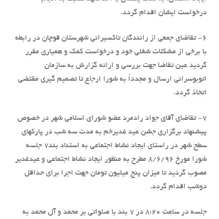
درخواست ایشان اقدام گردد.
6- تقاضای جمعی از رانندگان تاکسیرانی شهرستان قوچان در رابطه
با برخی از مشکلات شغلی خود و درخواست کمک و همیاری مقرر
گردید عین تقاضا جهت بررسی و ارائه گزارش به سازمان
اتوبوسرانی ارسال و مجدداً به شورا ارجاع تا تصمیم گیری مقتضی
اتخاذ گردد.
7- تقاضای آقای جواد رادمرد عضو شورای اسلامی شهر در خصوص
پیشنهاد برگزاری جشن عید غدیرخم به مدت سه شب در پارکهای
سطح شهر در راستای ایجاد نشاط اجتماعی به استناد بند7 جلسه
شورا مورخ 8/6/96 مطرح به منظور ایجاد نشاط اجتماعی و عیدغدیر
مصوب گردید تا میزان پنج میلیون تومان جهت اجرا برای حداقل
دوشب اقدام گردد.
جلسه در ساعت 8:20 در 7 بند با صلواتی بر محمد و آل محمد به