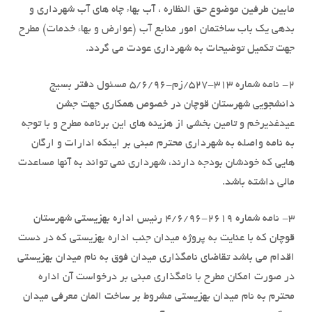
مابین طرفین موضوع حق النظاره ، آب بهاء چاه های آب شهرداری و
بدهی یک باب ساختمان امور منابع آب (عوارض و بهاء خدمات) مطرح
جهت تکمیل توضیحات به شهرداری عودت می گردد.
2- نامه شماره 313-527/زم-5/6/96 مسئول دفتر بسیج
دانشجویی شهرستان قوچان در خصوص همکاری جهت جشن
عیدغدیرخم و تامین بخشی از هزینه های این برنامه مطرح و با توجه
به نامه واصله به شهرداری محترم مبنی بر اینکه ادارات و ارگان
هایی که خودشان بودجه دارند، شهرداری نمی تواند به آنها مساعدت
مالی داشته باشد.
3- نامه شماره 2619-4/6/96 رئیس اداره بهزیستی شهرستان
قوچان که با عنایت به پروژه میدان جنب اداره بهزیستی که در دست
اقدام می باشد تقاضای نامگذاری میدان فوق به نام میدان بهزیستی
در صورت امکان مطرح با نامگذاری مبنی بر درخواست آن اداره
محترم به نام میدان بهزیستی مشروط بر ساخت المان معرفی میدان