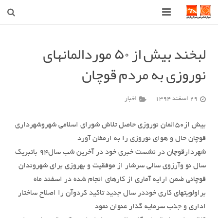
صفحه اصلی
لبخند بیش از ۵٠ موردالمانهای
شهرداری
نوروزی به مردم قوچان
شورای اسلامی شهر قوچان
29 اسفند 1394
اخبار
اخبار روز
قوچان
بیش از۵۰المان نوروزی حاصل تلاش شورای اسلامی شهروشهرداری
قوچان حال و هوای نوروزی را به ارمغان آورد
ارتباط با ما
شهردارقوچان در نشست خبری خود در آخرین شب سال۹۴ باتبریک
سال نو وآرزوی سالی سرشار از موفقیت و بهروزی برای شهروندان
قوچانی ضمن ارایه آماری از کارهای انجام شده در اسفند ماه
براولویتهای کاری خوددر سال جدید تاکید کردوآن را اصلاح ساختار
اداری و جذب سرمایه گذار عنوان نمود