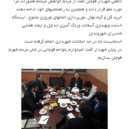
کاظمی شهردار قوچان گفت از مردم خواهش میکنم قصورات مرا
مورد عفو قرار داده و همچنین به راهنماییهای خود ادامه دهند
خرید گل و گیاه،نهال ،نورپردازی،المانهای نوروزی متنوع ، ایستگاه
خدمت وبهسازی آسفالت ورنگ آمیزی جداول و ایجاد فضایی
شادبرای شهروندان
خدماتیست که در حد امکانات شهرداری انجام گرفته است
در پایان شهردار گفت امیدوارم بتوانم قوچانی در شان مردم شهرم
قوچان بسازیم