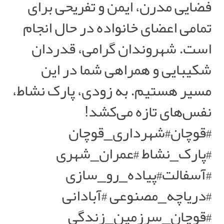
فضایی مدرن، ایمن و تفریحی برای
تمامی اعضای خانواده در حال انجام
است. شهروندان گرامی، قدردان
شکیبایی و همراهی شما در این
مسیر هستیم. به زودی، پارک نشاط،
نفس‌های تازه می‌کشد!
#قوچان#شهرداری_قوچان
#پارک_نشاط #عمران_شهری
#آسفالت#پیاده_رو_سازی
#دریاچه_مصنوعی #آبادانی
#قوچان_سرزمین_زندگی