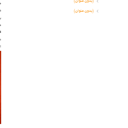
(بدون عنوان)
م
خ
(بدون عنوان)
ب
م
ق
د
ا