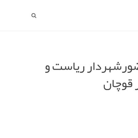
ضورشهردار ریاست و
 قوچان