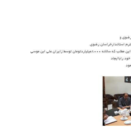
رضوی و
ترم استاندارخراسان رضوی.
مهندس واحدی معاونت هماهنگی ومدیریت امور زایران استانداری خراسان رضوی بااعلام ااین مطلب که سالانه ۸۰۰۰میلیاردتومان توسط زایران علی ابن موسی