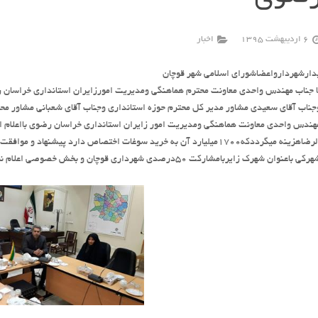
6 اردیبهشت 1395
اخبار
دارشهردارواعضاشورای اسلامی شهر قوچان
ا جناب مهندس واحدی معاونت محترم هماهنگی ومدیریت امورزایران استانداری خراسان 
جناب آقای سعیدی مشاور مدیر کل محترم حوزه استانداری وجناب آقای شعبانی مشاور مح
اهزینه میگرددکه۱۷۰۰میلیارد آن به خرید سوغات اختصاص دارد پیشنهاد و موافقت خود راباایجاد
رکی باعنوان شهرک زایربامشارکت ۵۰درصدی شهرداری قوچان و بخش خصوصی اعلام نمود