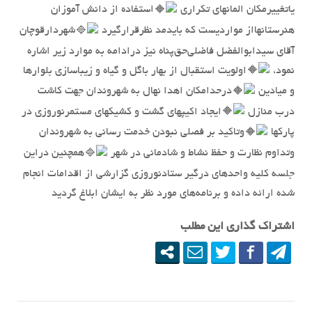
یاتغییرمکان المانهای تکراری
استفاده از دانش آموزان
هنرستانهااز مواردیست که بایدمد نظرقرارگیرد
شهردارقوچان
آقای سیدابوالفضل فاضلی‌حق‌پناه نیز درادامه به موارد زیر اشاره
نمود،
اولویت استقبال از بهار باگل و گیاه و زیباسازی بلوارها
و میادین
درحدامکان اهدا نهال به شهروندان جهت کاشت
درب منازل
ایجاد اکیپهای گشت و کشیکهای مستمرنوروزی در
پارکها
وتاکید بر فصلی نبودن خدمت رسانی به شهروندان
وتداوم نظارت و حفظ نشاط و شادمانی در شهر
همچنین دراین
جلسه کلیه واحدهای درگیر ستادنوروزی گزارشی از اقدامات انجام
شده ارائه داده و برنامه‌های مورد نظر به ایشان ابلاغ گردید
اشتراک گذاری این مطلب