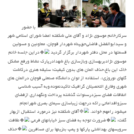
با حضور
سرکارخانم موسوی نژاد و آقای علی شکفته اعضا شورای اسلامی شهر
و سیدابوالفضل فاضلی‌حق‌پناه شهردار قوچان، معاونین و مسولین
قسمتها در محل دفتر شهردار برگزار گردید
دراین جلسه خانم
موسوی نژادبربهسازی وبازسازی باغ شهدادرپارک نشاط ورفع مشکل
خاک این باغ،حذف المان های بدون کیفیت؛ سلیقه هنری درکاشت
گلهای نوروزی؛، استفاده از توان دانشگاه صنعتی قوچان درالمان های
شهری وفارغ التحصیلان گرافیک تاکیدنموده،وبه آسیب شناسی
اتفاقات فضای سبزدرسنوات گذشته پرداخت ونگهداری ازفضای
سبزواقداماتی راکه درجهت زیباسازی سیمای بصری شهرانجام
میشود رامهم خواند.
آقای شکفته نیز درمورد استقبال ازبهار
گفت:
ضرورت توجه به فضای سبز خیابانهای فرعی
نظافت
سرویسهای بهداشتی پارکها و پمپ بنزینها برای مسافرین
حذف