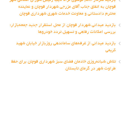
بازدید سرکار خانم موسوی نژاد نایب رئیس شورای اسلامی شهر
قوچان به اتفاق جناب آقای مزرجی شهردار قوچان و نماینده
محترم دادستانی و معاونت خدمات شهری شهرداری قوچان
بازدید میدانی شهردار قوچان از محل استقرار جدید جمعه‌بازار؛
بررسی امکانات رفاهی و تسهیل تردد خودروها
بازدید میدانی از غرفه‌های ساماندهی روزبازار خیابان شهید
کریمی
تلاش شبانه‌روزی خادمان فضای سبز شهرداری قوچان برای حفظ
طراوت شهر در گرمای تابستان