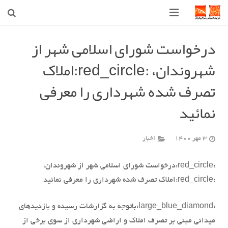
صفحه اصلی
درخواست شورای اسلامی شهر از
شهروندان، :red_circle:املاک
شهرداری
تصرف شده شهرداری را معرفی
شورای اسلامی شهر قوچان
نمائید
اخبار روز
قوچان
3 مهر 1400
اخبار
ارتباط با ما
:red_circle:
درخواست شورای اسلامی شهر از شهروندان،
:red_circle:
املاک تصرف شده شهرداری را معرفی نمائید
:large_blue_diamond:
باتوجه به گزارشات رسیده و بازدیدهای
میدانی مبنی بر تصرف املاک و اراضی شهرداری از سوی برخی از