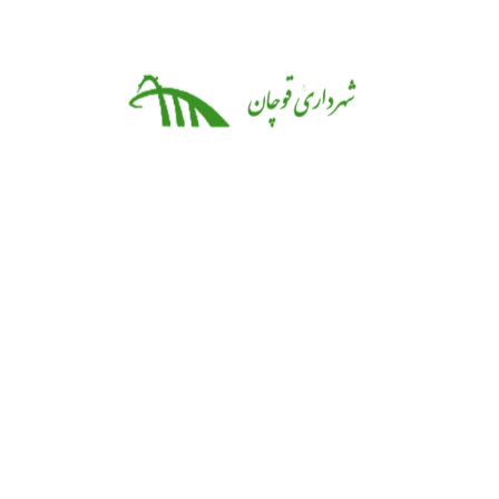
در سرمایه گذاری جهت ساخت مجتمع های مسکونی برای شهروندان
ارائه نمودند و اعلام کردند که از هرگونه همکاری باشهرداری و
شهروندان استقبال می نمایند.
ضمناً در رابطه باگورستان های قدیمی شهر نیز گفتند پس ازپایان
زمان شرعی قانوناً گورستان ها باید به اوقاف واگذار گردد که البته
اداره اوقاف آمادگی دارد باکمک شهرداری بصورت مشارکتی در
جهت پروژه های عام المنفعه اقدام نماید.
در پایان جلسه نیز جمعی از دوستداران حیوانات برنامه های خود را
درجهت جمع آوری و حفظ سگهای ولگرد بامشارکت و امکانات
شهرداری اعلام نمودند که مقرر گردید مورد بررسی قرارگیرد و
سپس زمینی در اطراف شهر به کمپ حیوانات اختصاص یابد
اشتراک گذاری این مطلب