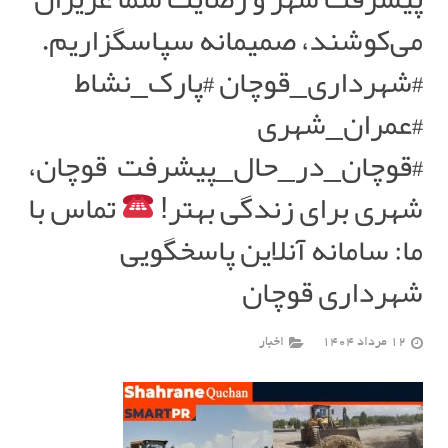
می‌کوشند، صمیمانه سپاسگزاریم.
#شهرداری_قوچان #پارک_نشاط
#عمران_شهری
#قوچان_در_حال_پیشرفت
قوچان،
شهری برای زندگی بهتر!
تماس با
ما: سامانه آنلاین پاسخگویی
شهرداری قوچان
12 مرداد 1404
اخبار