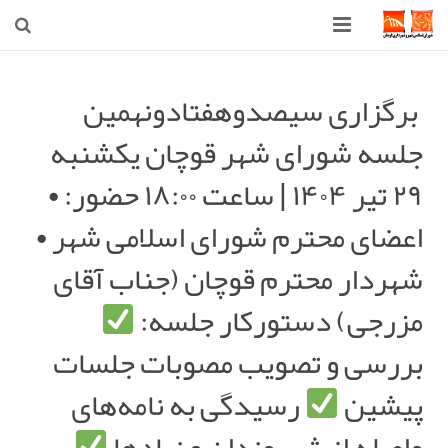
صفحه اصلی
برگزاری سیصدوهفتادونهمین
شهرداری
جلسه شورای شهر قوچان یکشنبه
شورای اسلامی شهر قوچان
۲۹ تیر ۱۴۰۴ | ساعت ۱۸:۰۰ حضور: •
اخبار روز
اعضای محترم شورای اسلامی شهر •
قوچان
شهردار محترم قوچان (جناب آقای
مزرجی) دستورکار جلسه:
ارتباط با ما
بررسی و تصویب مصوبات جلسات
پیشین
رسیدگی به نامه‌های
واصله از شهروندان و نهادها