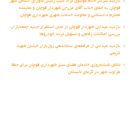
بازدید سرکار خانم موسوی نژاد نایب رئیس شورای اسلامی شهر
قوچان به اتفاق جناب آقای مزرجی شهردار قوچان و نماینده
محترم دادستانی و معاونت خدمات شهری شهرداری قوچان
بازدید میدانی شهردار قوچان از محل استقرار جدید جمعه‌بازار؛
بررسی امکانات رفاهی و تسهیل تردد خودروها
بازدید میدانی از غرفه‌های ساماندهی روزبازار خیابان شهید
کریمی
تلاش شبانه‌روزی خادمان فضای سبز شهرداری قوچان برای حفظ
طراوت شهر در گرمای تابستان