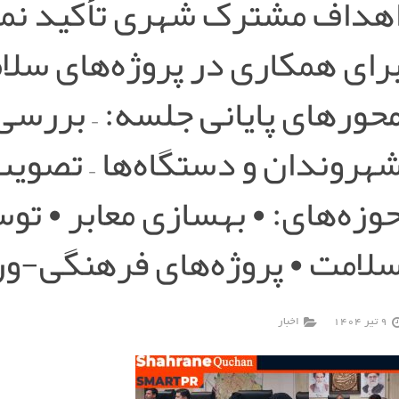
هداف مشترک شهری تأکید نمود
رای همکاری در پروژه‌های سلام
حورهای پایانی جلسه: – بررسی 
هروندان و دستگاه‌ها – تصوی
وزه‌های: • بهسازی معابر • تو
لامت • پروژه‌های فرهنگی-و
9 تیر 1404
اخبار