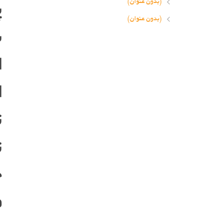
پ
(بدون عنوان)
(بدون عنوان)
س
ا
ا
ت
ت
خ
ف