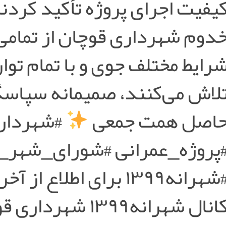
یفیت اجرای پروژه تأکید کردند
دوم شهرداری قوچان از تمامی
رایط مختلف جوی و با تمام تو
لاش می‌کنند، صمیمانه سپاسگز
اصل همت جمعی
#شهردار
پروژه_عمرانی #شورای_شهر
#شهرانه۱۳۹۹ برای اطلاع
انال شهرانه۱۳۹۹ شهرداری قوچان بپیوندید: