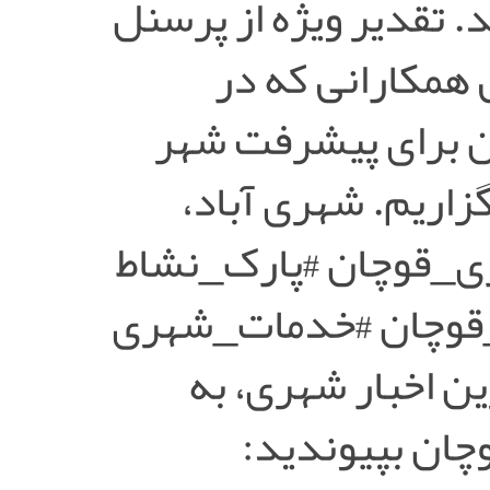
. تقدیر ویژه از پرسنل
 همکارانی که در
ان برای پیشرفت شهر
اریم. شهری آباد،
ی_قوچان #پارک_نشاط
_قوچان #خدمات_شهری
 از آخرین اخبار شهری، به