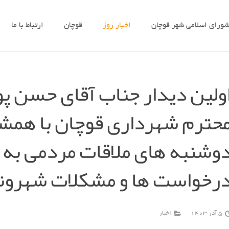
ورای اسلامی شهر قوچان
اخبار روز
قوچان
ارتباط با ما
ولین دیدار جناب آقای حسن 
حترم شهرداری قوچان با همشه
وشنبه های ملاقات مردمی به 
رخواست ها و مشکلات شهرون
5 آذر 1403
اخبار