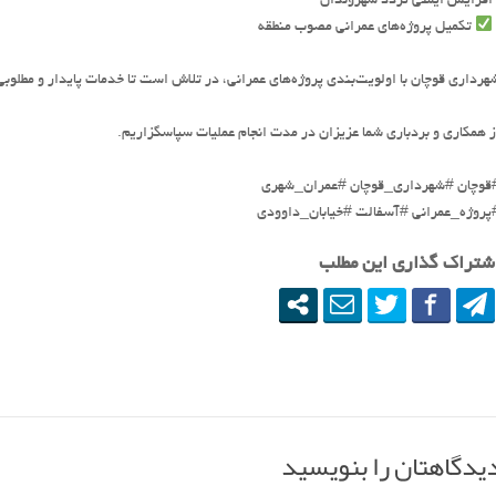
 افزایش ایمنی تردد شهروندان
تکمیل پروژه‌های عمرانی مصوب منطقه
هرداری قوچان با اولویت‌بندی پروژه‌های عمرانی، در تلاش است تا خدمات پایدار و مطلوبی 
ز همکاری و بردباری شما عزیزان در مدت انجام عملیات سپاسگزاریم.
قوچان #شهرداری_قوچان #عمران_شهری
پروژه_عمرانی #آسفالت #خیابان_داوودی
شتراک گذاری این مطلب
یدگاهتان را بنویسید